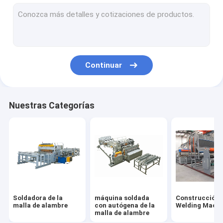
Soldadora del alambre de acero
Máquina multi de la soldadura por puntos del punto
Alambre Mesh Bending Machine
Continuar
Soldadora de la malla del rollo
Nuestras Categorías
Soldadora de la
máquina soldada
Construcción
malla de alambre
con autógena de la
Welding Machi
malla de alambre