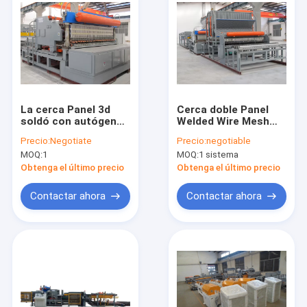
La cerca Panel 3d
Cerca doble Panel
soldó con autógena
Welded Wire Mesh
la anchura de Mesh
Welding Machine For
Precio:
Negotiate
Precio:
negotiable
Machine 2500m m del
2500m m
MOQ:
1
MOQ:
1 sistema
alambre
Obtenga el último precio
Obtenga el último precio
Contactar ahora
Contactar ahora
Inicio
Productos
Sobre nosotros