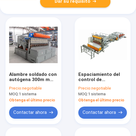
Dar su requisito
Alambre soldado con
Espaciamiento del
autógena 300m m
control de
Mesh Machine
programación Mesh
Precio:
negotiable
Precio:
negotiable
Automatic del panel
Welding Machine
MOQ:
1 sistema
MOQ:
1 sistema
de la construcción
220v
Obtenga el último precio
Obtenga el último precio
Contactar ahora
Contactar ahora