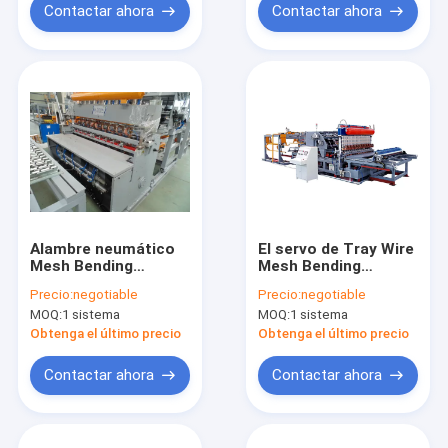
Contactar ahora
Contactar ahora
Alambre neumático
El servo de Tray Wire
Mesh Bending
Mesh Bending
Machine
Machine del cable
Precio:
negotiable
Precio:
negotiable
Programming
tira de hidráulico
MOQ:
1 sistema
MOQ:
1 sistema
Adjustments de la
anchura 3300m m
Obtenga el último precio
Obtenga el último precio
Contactar ahora
Contactar ahora