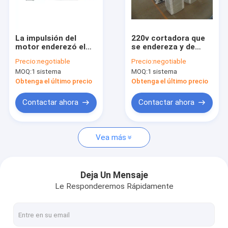
Contacto
La impulsión del
220v cortadora que
motor enderezó el
se endereza y de
Soldadora de la malla de alambre
alambre soldado con
0.7mpa con el
Precio:
negotiable
Precio:
negotiable
autógena Mesh
compresor de aire
MOQ:
1 sistema
MOQ:
1 sistema
Machine For
máquina soldada con autógena de la malla de alambre
Construction Mesh
Obtenga el último precio
Obtenga el último precio
Construcción Mesh Welding Machine
Contactar ahora
Contactar ahora
soldadora de la malla de la cerca
Vea más
Máquina de la fabricación neta de alambre del SOLDADO E
Pollo Mesh Making Machine
Deja Un Mensaje
Le Responderemos Rápidamente
alambre que se endereza y cortadora
refuerzo de la soldadora de la malla