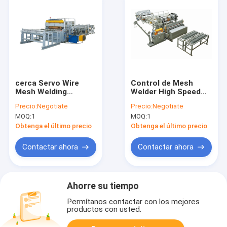
cerca Servo Wire
Control de Mesh
Mesh Welding
Welder High Speed
Machine High Speed
Plc de la jaula del
Precio:
Negotiate
Precio:
Negotiate
de 2500m m
pollo
MOQ:
1
MOQ:
1
Obtenga el último precio
Obtenga el último precio
Contactar ahora
Contactar ahora
Ahorre su tiempo
Permítanos contactar con los mejores
productos con usted.