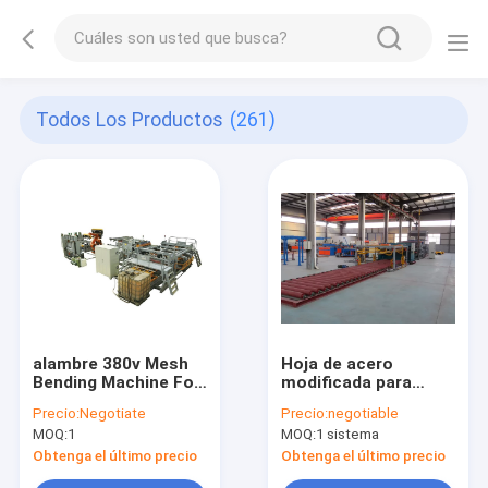
Todos Los Productos
(261)
alambre 380v Mesh
Hoja de acero
Bending Machine For
modificada para
Fence de 3.2m m
requisitos
Precio:
Negotiate
Precio:
negotiable
particulares Mesh
MOQ:
1
MOQ:
1 sistema
Bending Machine
12m m
Obtenga el último precio
Obtenga el último precio