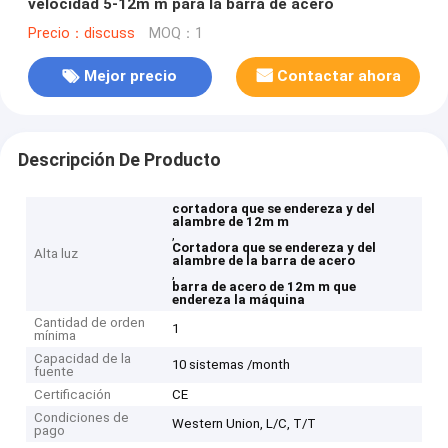
velocidad 5-12m m para la barra de acero
Precio：discuss
MOQ：1
Mejor precio
Contactar ahora
Descripción De Producto
cortadora que se endereza y del
alambre de 12m m
,
Cortadora que se endereza y del
Alta luz
alambre de la barra de acero
,
barra de acero de 12m m que
endereza la máquina
Cantidad de orden
1
mínima
Capacidad de la
10 sistemas /month
fuente
Certificación
CE
Condiciones de
Western Union, L/C, T/T
pago