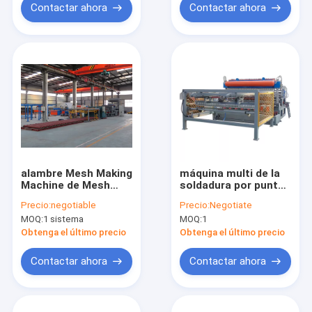
Contactar ahora
Contactar ahora
alambre Mesh Making
máquina multi de la
Machine de Mesh
soldadura por puntos
Bending Machine
del punto de 380V
Precio:
negotiable
Precio:
Negotiate
220V 3D del alambre
50HZ para la alta
MOQ:
1 sistema
MOQ:
1
de la anchura de
construcción de la
2500m m
llanura
Obtenga el último precio
Obtenga el último precio
Contactar ahora
Contactar ahora