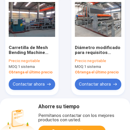
Carretilla de Mesh
Diámetro modificado
Bending Machine
para requisitos
With Servo del
particulares 3-6m m
Precio:
negotiable
Precio:
negotiable
alambre del acero
de la dobladora de la
MOQ:
1 sistema
MOQ:
1 sistema
con poco carbono
hoja de acero de la
220V
malla 3D
Obtenga el último precio
Obtenga el último precio
Contactar ahora
Contactar ahora
Ahorre su tiempo
Permítanos contactar con los mejores
productos con usted.