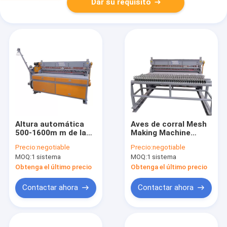
Dar su requisito
Altura automática
Aves de corral Mesh
500-1600m m de la
Making Machine
soldadora de la jaula
Mechanical Push de
Precio:
negotiable
Precio:
negotiable
de pájaros del CNC
Full Auto 25x25m m
MOQ:
1 sistema
MOQ:
1 sistema
2m m
abajo
Obtenga el último precio
Obtenga el último precio
Contactar ahora
Contactar ahora