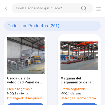
Todos Los Productos
(261)
Cerca de alta
Máquina del
velocidad Panel de
plegamiento de la
Mesh Bending
hoja de metal del
Precio:
negotiable
Precio:
negotiable
Machine For 3D del
control electrónico
MOQ:
1 sistema
MOQ:
1 sistema
alambre del diámetro
415V para la malla de
6m m
la cerca 3D
Obtenga el último precio
Obtenga el último precio