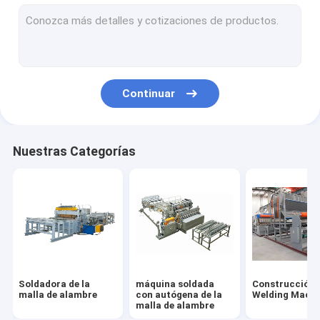
Soldadora del alambre de acero
Máquina multi de la soldadura por puntos del punto
Alambre Mesh Bending Machine
Continuar
Soldadora de la malla del rollo
Nuestras Categorías
Soldadora de la
máquina soldada
Construcción
malla de alambre
con autógena de la
Welding Machi
malla de alambre