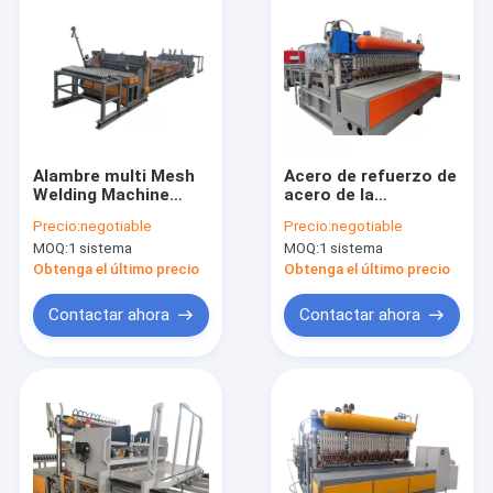
Alambre multi Mesh
Acero de refuerzo de
Welding Machine
acero de la
Mechanical Push del
refrigeración por
Precio:
negotiable
Precio:
negotiable
control numérico del
agua Mesh Welding
MOQ:
1 sistema
MOQ:
1 sistema
punto abajo
Machine For
Concrete
Obtenga el último precio
Obtenga el último precio
Contactar ahora
Contactar ahora
Inicio
Productos
Sobre nosotros