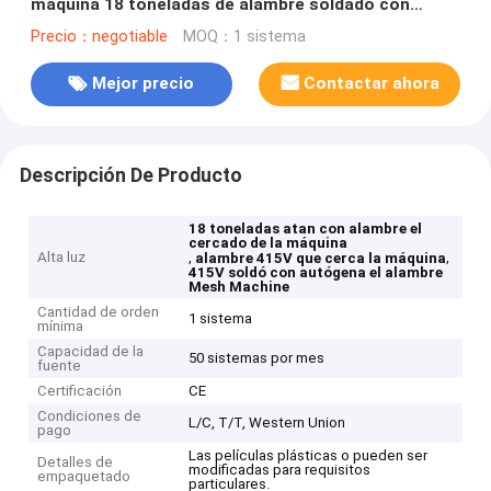
máquina 18 toneladas de alambre soldado con
autógena Mesh Machine
Precio：negotiable
MOQ：1 sistema
Mejor precio
Contactar ahora
Descripción De Producto
18 toneladas atan con alambre el
cercado de la máquina
Alta luz
,
,
alambre 415V que cerca la máquina
415V soldó con autógena el alambre
Mesh Machine
Cantidad de orden
1 sistema
mínima
Capacidad de la
50 sistemas por mes
fuente
Certificación
CE
Condiciones de
L/C, T/T, Western Union
pago
Las películas plásticas o pueden ser
Detalles de
modificadas para requisitos
empaquetado
particulares.