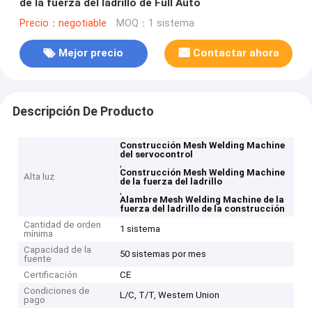
de la fuerza del ladrillo de Full Auto
Precio：negotiable
MOQ：1 sistema
Mejor precio
Contactar ahora
Descripción De Producto
Construcción Mesh Welding Machine
del servocontrol
,
Construcción Mesh Welding Machine
Alta luz
de la fuerza del ladrillo
,
Alambre Mesh Welding Machine de la
fuerza del ladrillo de la construcción
Cantidad de orden
1 sistema
mínima
Capacidad de la
50 sistemas por mes
fuente
Certificación
CE
Condiciones de
L/C, T/T, Western Union
pago