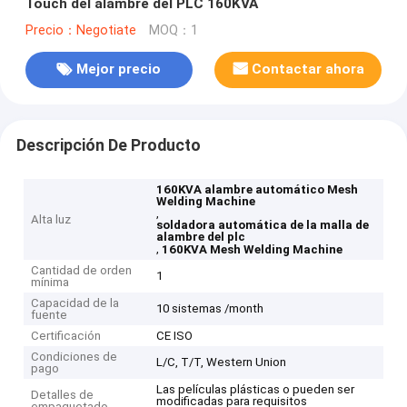
Touch del alambre del PLC 160KVA
Precio：Negotiate
MOQ：1
Mejor precio
Contactar ahora
Descripción De Producto
160KVA alambre automático Mesh
Welding Machine
,
Alta luz
soldadora automática de la malla de
alambre del plc
,
160KVA Mesh Welding Machine
Cantidad de orden
1
mínima
Capacidad de la
10 sistemas /month
fuente
Certificación
CE ISO
Condiciones de
L/C, T/T, Western Union
pago
Las películas plásticas o pueden ser
Detalles de
modificadas para requisitos
empaquetado